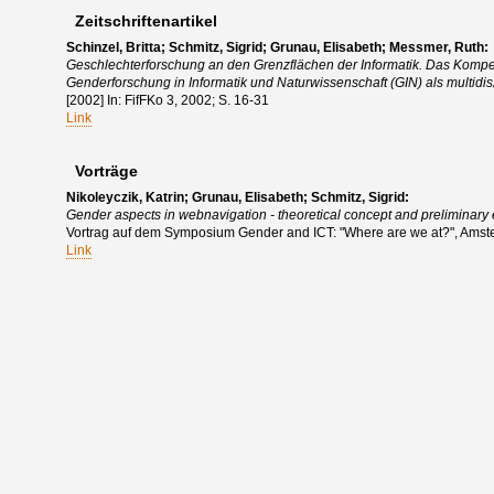
Zeitschriftenartikel
Schinzel, Britta; Schmitz, Sigrid; Grunau, Elisabeth; Messmer, Ruth:
Geschlechterforschung an den Grenzflächen der Informatik. Das Komp
Genderforschung in Informatik und Naturwissenschaft (GIN) als multidiszi
[2002] In: FifFKo 3, 2002; S. 16-31
Link
Vorträge
Nikoleyczik, Katrin; Grunau, Elisabeth; Schmitz, Sigrid:
Gender aspects in webnavigation - theoretical concept and preliminary e
Vortrag auf dem Symposium Gender and ICT: "Where are we at?", Amst
Link