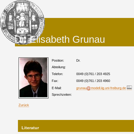
Dr. Elisabeth Grunau
Position:
Dr.
Abteilung:
Telefon:
0049 (0)761 / 203 4925
Fax:
0049 (0)761 / 203 4960
E-Mail:
grunau
modell.iig.uni-freiburg.de
Sprechzeiten:
Zurück
Literatur